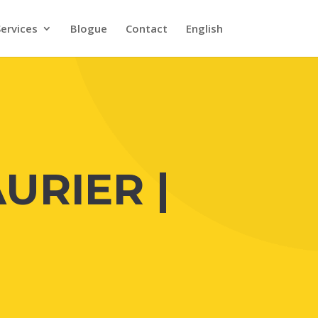
Services
Blogue
Contact
English
URIER |