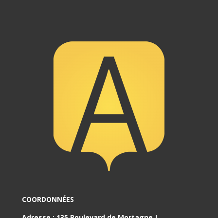
COORDONNÉES
Adresse
:
135 Boulevard de Mortagne J,