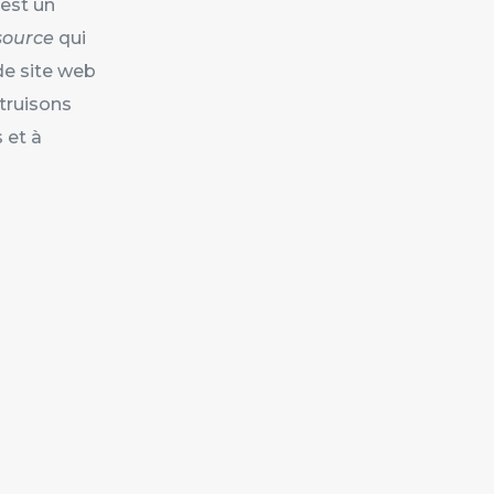
est un
source
qui
de site web
truisons
 et à