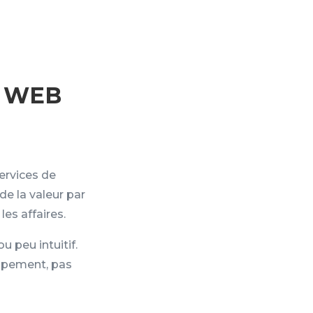
E WEB
E
ervices de
de la valeur par
les affaires.
u peu intuitif.
oppement, pas