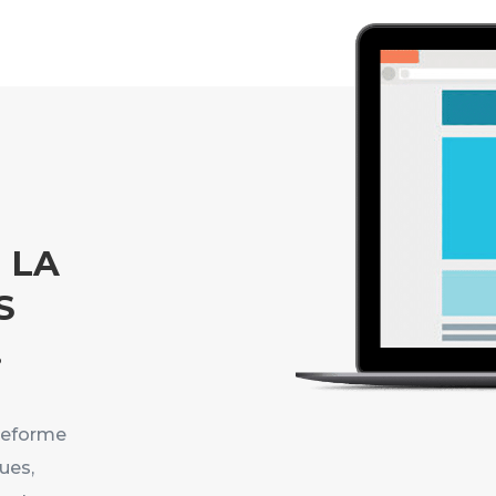
 LA
S
.
teforme
ues,