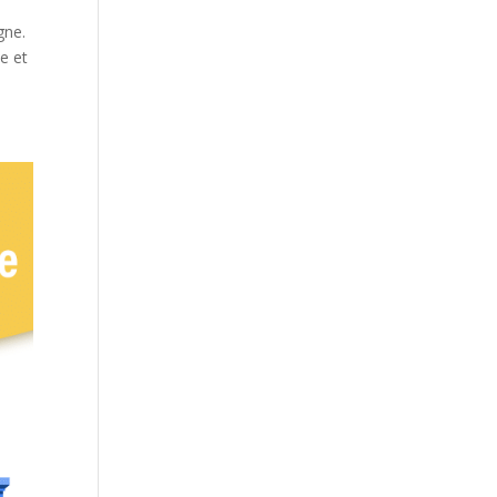
gne.
ne et